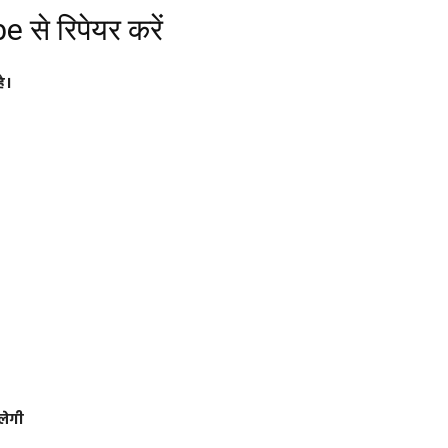
से रिपेयर करें
ै।
लेगी