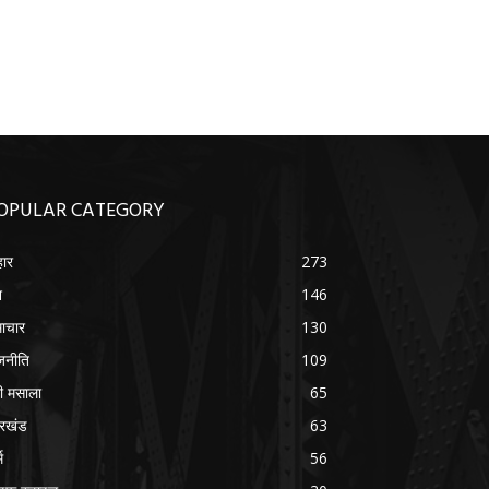
OPULAR CATEGORY
हार
273
श
146
ाचार
130
जनीति
109
वी मसाला
65
रखंड
63
म
56