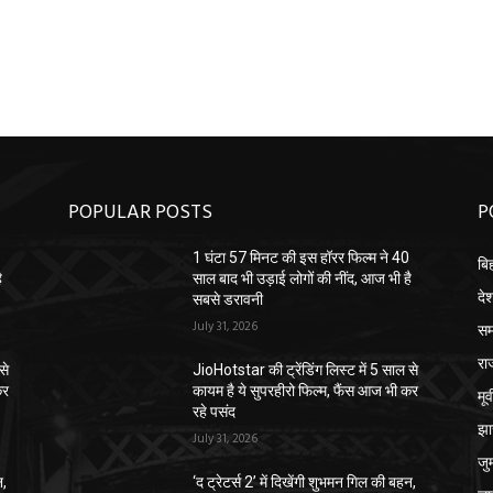
POPULAR POSTS
P
0
1 घंटा 57 मिनट की इस हॉरर फिल्म ने 40
बि
ै
साल बाद भी उड़ाई लोगों की नींद, आज भी है
दे
सबसे डरावनी
July 31, 2026
सम
रा
से
JioHotstar की ट्रेंडिंग लिस्ट में 5 साल से
कर
कायम है ये सुपरहीरो फिल्म, फैंस आज भी कर
मू
रहे पसंद
झा
July 31, 2026
जुर्
न,
‘द ट्रेटर्स 2’ में दिखेंगी शुभमन गिल की बहन,