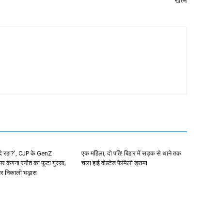
खत्म
म दे रहा?’, CJP के GenZ
एक महिला, दो पति! बिहार में सड़क से थाने तक
 पर कंगना रनौत का फूटा गुस्सा;
चला हाई वोल्टेज फैमिली ड्रामा
र निकाली भड़ास