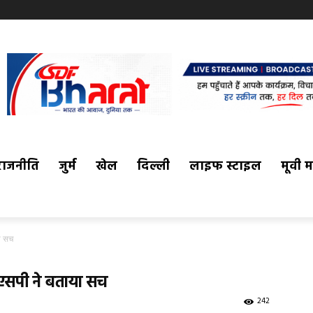
राजनीति
जुर्म
खेल
दिल्ली
लाइफ स्टाइल
मूवी 
या सच
 एसपी ने बताया सच
242