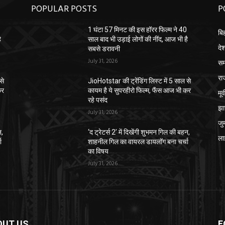
POPULAR POSTS
P
0
1 घंटा 57 मिनट की इस हॉरर फिल्म ने 40
बि
ै
साल बाद भी उड़ाई लोगों की नींद, आज भी है
दे
सबसे डरावनी
July 31, 2026
सम
रा
से
JioHotstar की ट्रेंडिंग लिस्ट में 5 साल से
कर
कायम है ये सुपरहीरो फिल्म, फैंस आज भी कर
मू
रहे पसंद
झा
July 31, 2026
जुर्
न,
‘द ट्रेटर्स 2’ में दिखेंगी शुभमन गिल की बहन,
ला
ा
शाहनील गिल का वायरल डायलॉग बना चर्चा
का विषय
July 31, 2026
OUT US
F