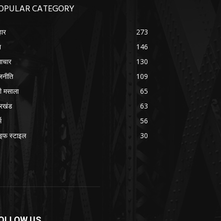
OPULAR CATEGORY
हार
273
श
146
ाचार
130
जनीति
109
वी मसाला
65
रखंड
63
म
56
इफ स्टाइल
30
OLLOW US